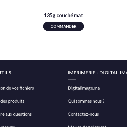
135g couché mat
COMMANDER
TILS
IMPRIMERIE - DIGITAL I
on de vos fichiers
Digitalimage.ma
 des produits
Qui sommes nous ?
re aux questions
Contactez-nous
r mesure
Moyen de paiement