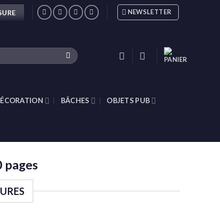
NEWSLETTER
SURE
ÉCORATION
BÂCHES
OBJETS PUB
0 pages
EURES