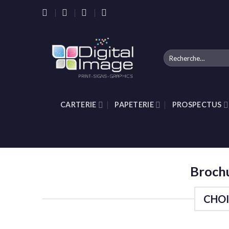
Skip
to
content
Recherche
pour :
CARTERIE
PAPETERIE
PROSPECTUS
Brochu
CHOI