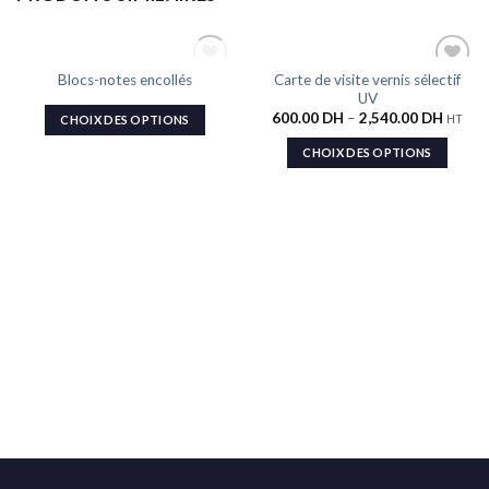
RUPTURE DE STOCK
Carte de visite vernis sélectif
Blocs-notes encollés
Ajouter
Ajouter
UV
à la liste
à la liste
de
de
600.00
DH
–
2,540.00
DH
HT
CHOIX DES OPTIONS
souhaits
souhaits
CHOIX DES OPTIONS