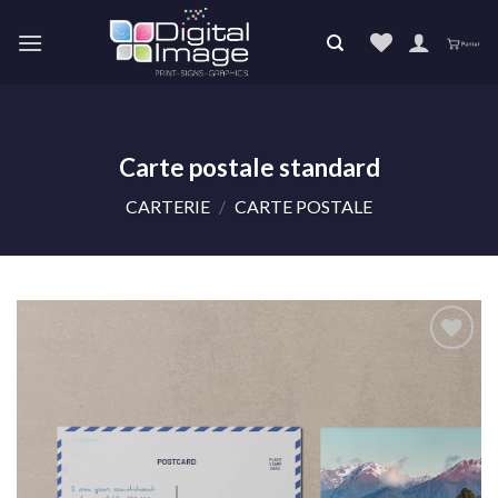
Skip
to
content
Carte postale standard
CARTERIE
/
CARTE POSTALE
Ajouter
à la liste
de
souhaits