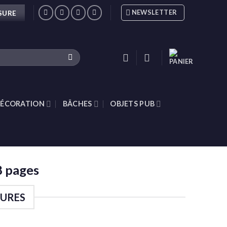
NEWSLETTER
SURE
ÉCORATION
BÂCHES
OBJETS PUB
8 pages
EURES