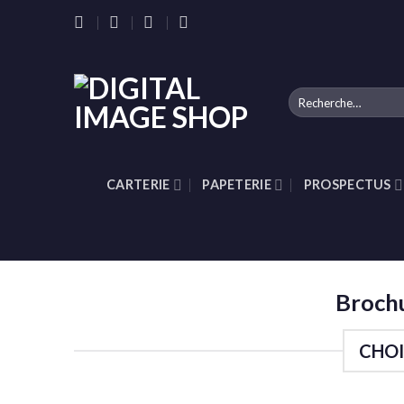
Skip
to
content
Recherche
pour :
CARTERIE
PAPETERIE
PROSPECTUS
Brochu
CHOI