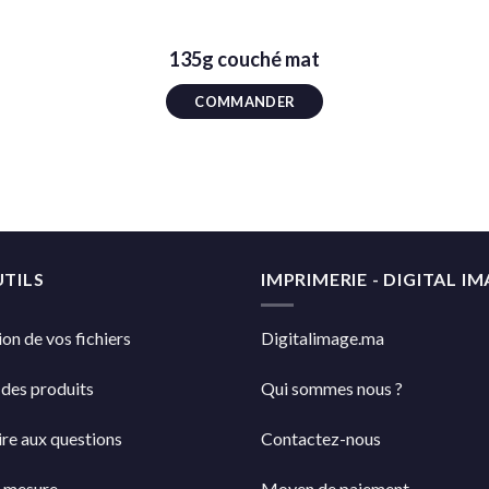
135g couché mat
COMMANDER
TILS
IMPRIMERIE - DIGITAL I
on de vos fichiers
Digitalimage.ma
 des produits
Qui sommes nous ?
re aux questions
Contactez-nous
r mesure
Moyen de paiement