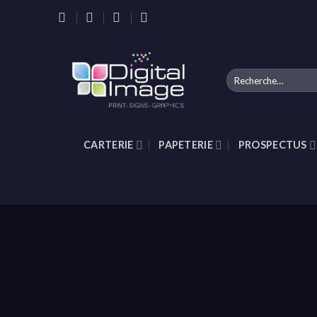
Skip
to
content
Recherche
pour :
CARTERIE
PAPETERIE
PROSPECTUS