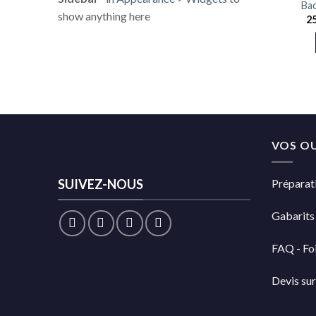
Bac
show anything here
2
VOS OU
SUIVEZ-NOUS
Préparati
Gabarits
FAQ - Foi
Devis su