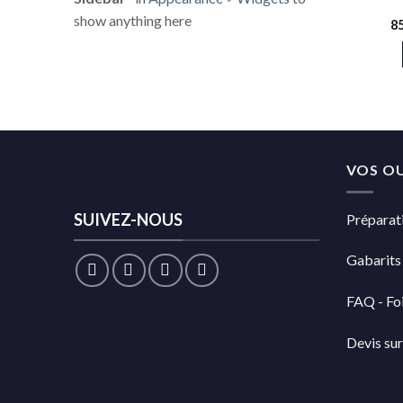
show anything here
8
VOS OU
SUIVEZ-NOUS
Préparati
Gabarits
FAQ - Foi
Devis su