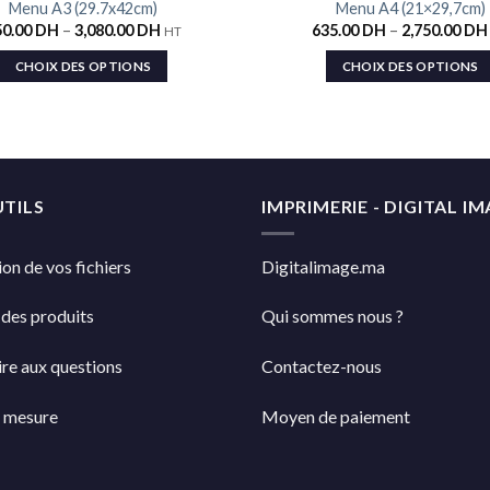
Menu A3 (29.7x42cm)
Menu A4 (21×29,7cm)
Ajouter
50.00
DH
–
3,080.00
DH
635.00
DH
–
2,750.00
DH
HT
à la liste
de
souhaits
CHOIX DES OPTIONS
CHOIX DES OPTIONS
TILS
IMPRIMERIE - DIGITAL I
on de vos fichiers
Digitalimage.ma
 des produits
Qui sommes nous ?
re aux questions
Contactez-nous
r mesure
Moyen de paiement