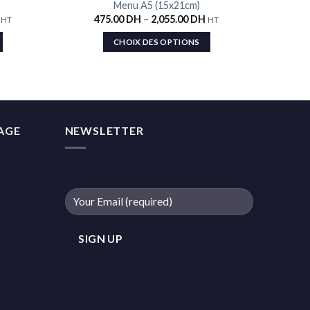
Menu A5 (15x21cm)
Ajouter
Ajouter
475.00
DH
–
2,055.00
DH
HT
HT
à la liste
à la liste
de
de
souhaits
souhaits
CHOIX DES OPTIONS
MAGE
NEWSLETTER