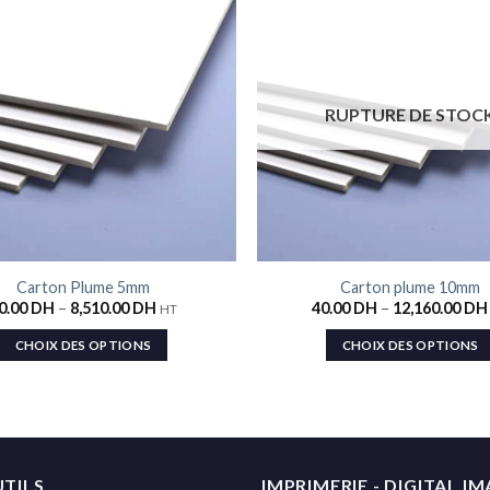
Ajouter
à la liste
de
souhaits
RUPTURE DE STOC
Carton Plume 5mm
Carton plume 10mm
0.00
DH
–
8,510.00
DH
40.00
DH
–
12,160.00
DH
HT
CHOIX DES OPTIONS
CHOIX DES OPTIONS
TILS
IMPRIMERIE - DIGITAL I