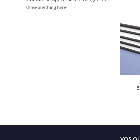
show anything here
5
VOS OU