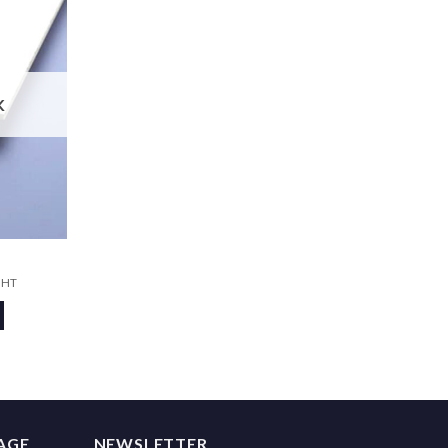
Ajouter
à la liste
de
souhaits
K
HT
MAGE
NEWSLETTER