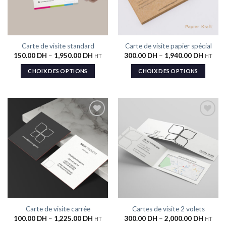
Carte de visite standard
Carte de visite papier spécial
150.00
DH
–
1,950.00
DH
300.00
DH
–
1,940.00
DH
HT
HT
CHOIX DES OPTIONS
CHOIX DES OPTIONS
Ajouter
Ajouter
à la liste
à la liste
de
de
souhaits
souhaits
Carte de visite carrée
Cartes de visite 2 volets
100.00
DH
–
1,225.00
DH
300.00
DH
–
2,000.00
DH
HT
HT