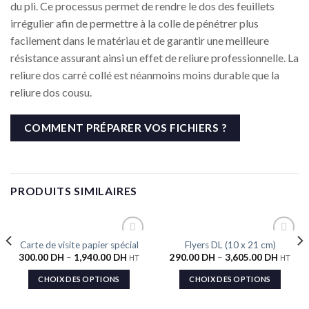
du pli. Ce processus permet de rendre le dos des feuillets
irrégulier afin de permettre à la colle de pénétrer plus
facilement dans le matériau et de garantir une meilleure
résistance assurant ainsi un effet de reliure professionnelle. La
reliure dos carré collé est néanmoins moins durable que la
reliure dos cousu.
COMMENT PRÉPARER VOS FICHIERS ?
PRODUITS SIMILAIRES
Carte de visite papier spécial
Flyers DL (10 x 21 cm)
Ajouter
Ajouter
300.00
DH
–
1,940.00
DH
290.00
DH
–
3,605.00
DH
à la liste
à la liste
HT
HT
de
de
souhaits
souhaits
CHOIX DES OPTIONS
CHOIX DES OPTIONS