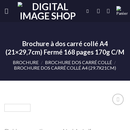
Skip
to
content
Brochure à dos carré collé A4
(21×29,7cm) Fermé 168 pages 170g C/M
BROCHURE
/
BROCHURE DOS CARRÉ COLLÉ
/
BROCHURE DOS CARRÉ COLLÉ A4 (29.7X21CM)
Ajouter
à la liste
de
souhaits