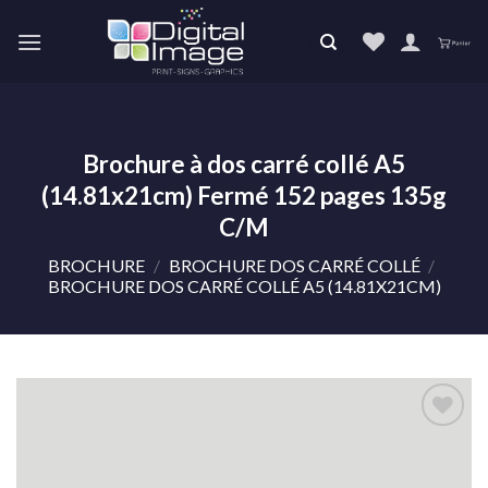
Skip
to
content
Brochure à dos carré collé A5
(14.81x21cm) Fermé 152 pages 135g
C/M
BROCHURE
/
BROCHURE DOS CARRÉ COLLÉ
/
BROCHURE DOS CARRÉ COLLÉ A5 (14.81X21CM)
Ajouter
à la liste
de