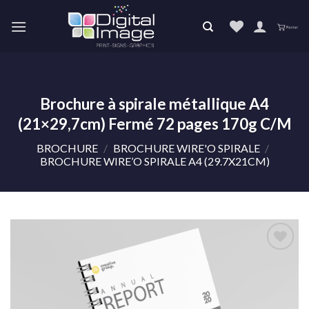
Skip
to
content
Brochure à spirale métallique A4
(21×29,7cm) Fermé 72 pages 170g C/M
BROCHURE
/
BROCHURE WIRE'O SPIRALE
/
BROCHURE WIRE’O SPIRALE A4 (29.7X21CM)
Ajouter
à la liste
de
souhaits