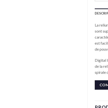
DESCRI
La reliu
sont sup
caractér
est faci
de pouvo
Digital 
de la re
spirale 
COM
PROD