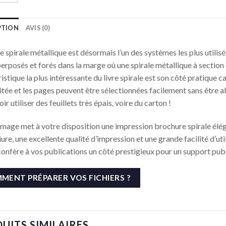
PTION
AVIS (0)
re spirale métallique est désormais l’un des systèmes les plus utili
erposés et forés dans la marge où une spirale métallique à section cy
istique la plus intéressante du livre spirale est son côté pratique car
litée et les pages peuvent être sélectionnées facilement sans être 
ir utiliser des feuillets très épais, voire du carton !
Image met à votre disposition une impression brochure spirale élég
liure, une excellente qualité d’impression et une grande facilité d’uti
confère à vos publications un côté prestigieux pour un support publi
MENT PRÉPARER VOS FICHIERS ?
UITS SIMILAIRES