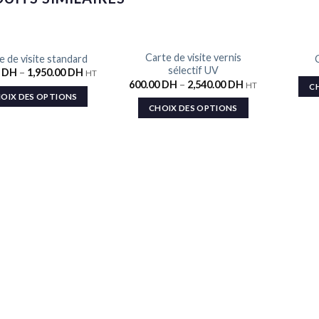
RUP
Carte de visite vernis
e de visite standard
Ajouter
Ajouter
sélectif UV
0
DH
–
1,950.00
DH
HT
à la liste
à la liste
600.00
DH
–
2,540.00
DH
de
de
HT
C
souhaits
souhaits
OIX DES OPTIONS
CHOIX DES OPTIONS