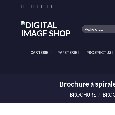
Skip
to
content
Recherche
pour :
CARTERIE
PAPETERIE
PROSPECTUS
Brochure à spira
BROCHURE
/
BROC