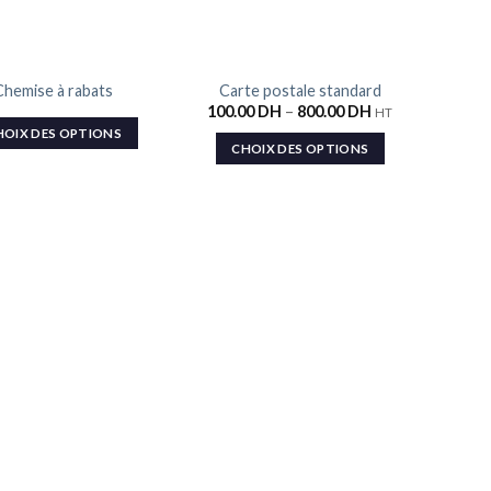
TURE DE STOCK
Chemise à rabats
Carte postale standard
Ajouter
Ajouter
100.00
DH
–
800.00
DH
HT
à la liste
à la liste
de
de
HOIX DES OPTIONS
souhaits
souhaits
CHOIX DES OPTIONS
Ca
80.0
C