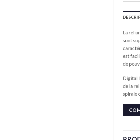
DESCRI
La reliu
sont sup
caractér
est faci
de pouvo
Digital 
de la re
spirale 
COM
PROD