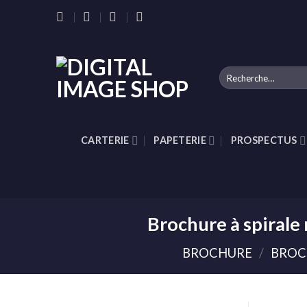
Skip
to
content
Recherche
pour :
CARTERIE
PAPETERIE
PROSPECTUS
Brochure à spiral
BROCHURE
/
BROC