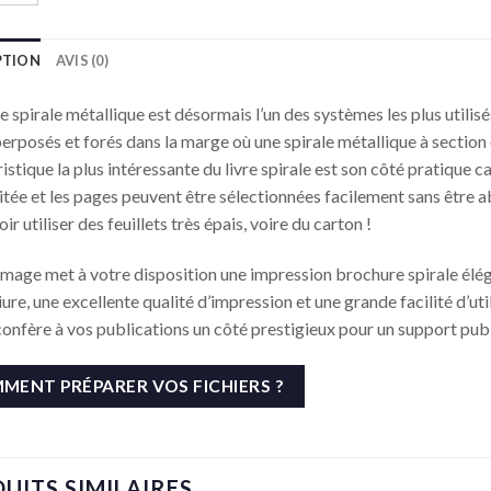
PTION
AVIS (0)
re spirale métallique est désormais l’un des systèmes les plus utili
erposés et forés dans la marge où une spirale métallique à section cy
istique la plus intéressante du livre spirale est son côté pratique car
litée et les pages peuvent être sélectionnées facilement sans être 
ir utiliser des feuillets très épais, voire du carton !
Image met à votre disposition une impression brochure spirale élég
liure, une excellente qualité d’impression et une grande facilité d’uti
confère à vos publications un côté prestigieux pour un support publi
MENT PRÉPARER VOS FICHIERS ?
UITS SIMILAIRES