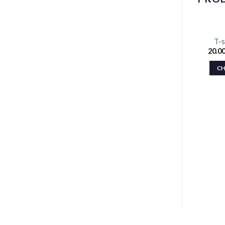
T-s
20.0
CH