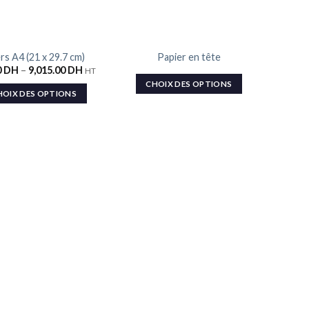
RUPTURE DE STOCK
rs A4 (21 x 29.7 cm)
Papier en tête
Ajouter
Ajouter
0
DH
–
9,015.00
DH
HT
à la liste
à la liste
de
de
CHOIX DES OPTIONS
souhaits
souhaits
HOIX DES OPTIONS
Fl
215.0
C