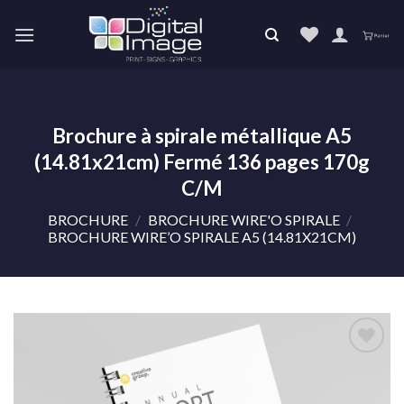
Skip
to
content
Brochure à spirale métallique A5
(14.81x21cm) Fermé 136 pages 170g
C/M
BROCHURE
/
BROCHURE WIRE'O SPIRALE
/
BROCHURE WIRE’O SPIRALE A5 (14.81X21CM)
Ajouter
à la liste
de