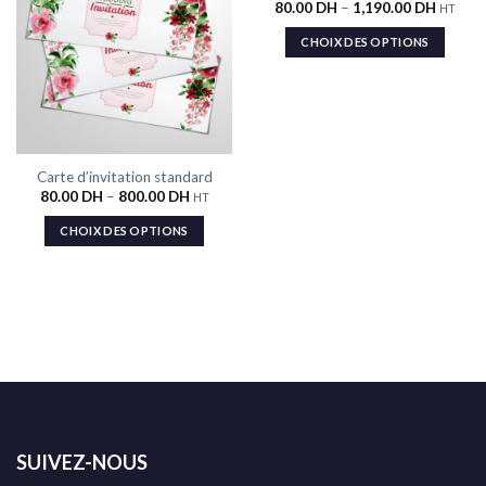
80.00
DH
–
1,190.00
DH
à la liste
à la liste
HT
de
de
souhaits
souhaits
CHOIX DES OPTIONS
Carte d’invitation standard
80.00
DH
–
800.00
DH
HT
CHOIX DES OPTIONS
SUIVEZ-NOUS