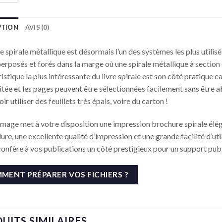
PTION
AVIS (0)
re spirale métallique est désormais l’un des systèmes les plus utili
erposés et forés dans la marge où une spirale métallique à section cy
istique la plus intéressante du livre spirale est son côté pratique car
litée et les pages peuvent être sélectionnées facilement sans être 
ir utiliser des feuillets très épais, voire du carton !
Image met à votre disposition une impression brochure spirale élég
liure, une excellente qualité d’impression et une grande facilité d’uti
confère à vos publications un côté prestigieux pour un support publi
MENT PRÉPARER VOS FICHIERS ?
UITS SIMILAIRES