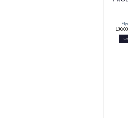
Fly
130.0
CH