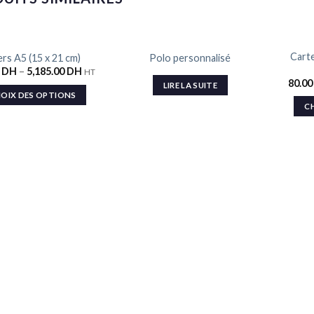
RUPTURE DE STOCK
Cart
ers A5 (15 x 21 cm)
Polo personnalisé
Ajouter
Ajouter
0
DH
–
5,185.00
DH
HT
à la liste
à la liste
80.0
de
de
LIRE LA SUITE
souhaits
souhaits
OIX DES OPTIONS
C