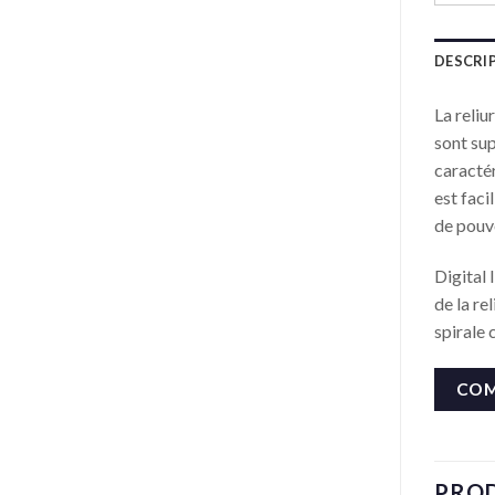
DESCRI
La reliu
sont sup
caractér
est faci
de pouvo
Digital 
de la re
spirale 
COM
PROD