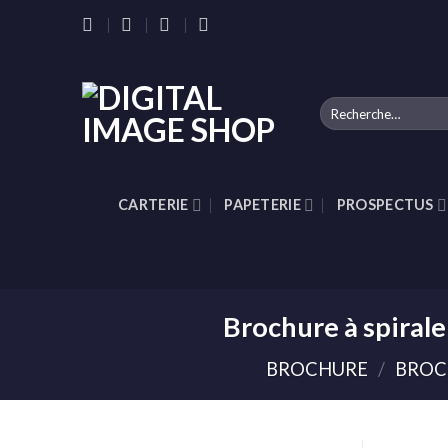
Skip
to
content
Recherche
pour :
CARTERIE
PAPETERIE
PROSPECTUS
Brochure à spiral
BROCHURE
/
BROC