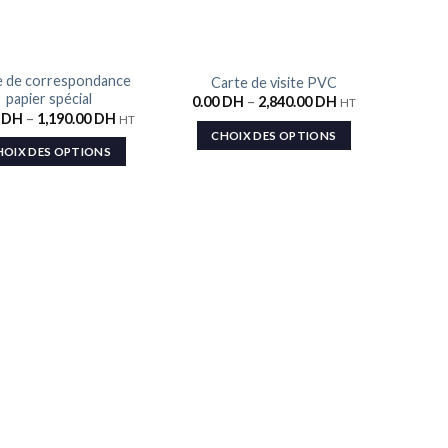
e de correspondance
Carte de visite PVC
Ajouter
Ajouter
papier spécial
0.00
DH
–
2,840.00
DH
HT
à la liste
à la liste
0
DH
–
1,190.00
DH
de
de
HT
souhaits
souhaits
CHOIX DES OPTIONS
HOIX DES OPTIONS
Cart
300.0
C