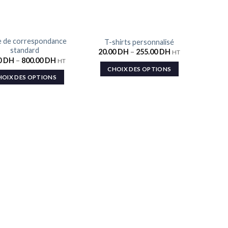
e de correspondance
T-shirts personnalisé
Ajouter
Ajouter
standard
20.00
DH
–
255.00
DH
HT
à la liste
à la liste
0
DH
–
800.00
DH
de
de
HT
souhaits
souhaits
CHOIX DES OPTIONS
HOIX DES OPTIONS
Fl
290.0
C