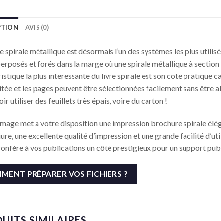
PTION
AVIS (0)
re spirale métallique est désormais l’un des systèmes les plus utili
erposés et forés dans la marge où une spirale métallique à section cy
istique la plus intéressante du livre spirale est son côté pratique car
litée et les pages peuvent être sélectionnées facilement sans être 
ir utiliser des feuillets très épais, voire du carton !
Image met à votre disposition une impression brochure spirale élég
liure, une excellente qualité d’impression et une grande facilité d’uti
confère à vos publications un côté prestigieux pour un support publi
MENT PRÉPARER VOS FICHIERS ?
UITS SIMILAIRES