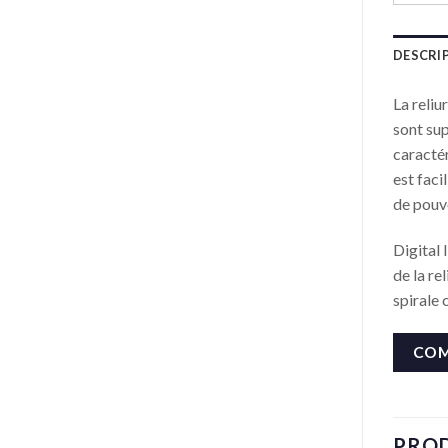
DESCRI
La reliu
sont sup
caractér
est faci
de pouvo
Digital 
de la re
spirale 
COM
PROD