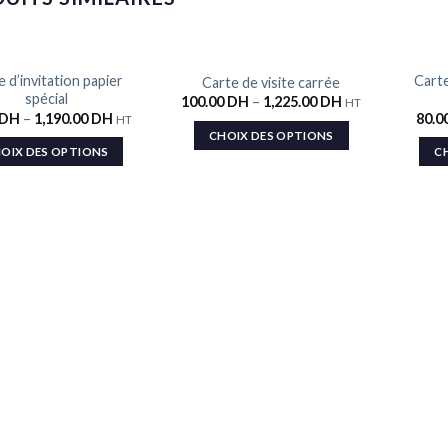
 d’invitation papier
Cart
Carte de visite carrée
Ajouter
Ajouter
spécial
100.00
DH
–
1,225.00
DH
HT
à la liste
à la liste
DH
–
1,190.00
DH
80.0
de
de
HT
souhaits
souhaits
CHOIX DES OPTIONS
OIX DES OPTIONS
C