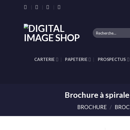
Skip
to
content
Recherche
pour :
CARTERIE
PAPETERIE
PROSPECTUS
Brochure à spiral
BROCHURE
/
BROC