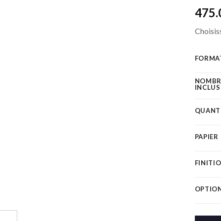
475.
Ajouter
Choisiss
à la liste
de
souhaits
FORMA
NOMBRE
INCLUS
QUANT
PAPIER
FINITI
OPTION