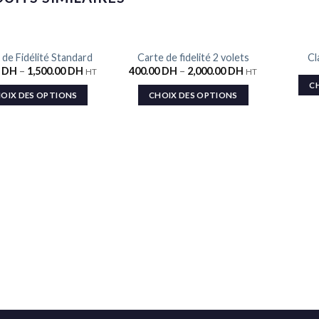
RUP
 de Fidélité Standard
Carte de fidelité 2 volets
Cl
Ajouter
Ajouter
0
DH
–
1,500.00
DH
400.00
DH
–
2,000.00
DH
HT
HT
à la liste
à la liste
de
de
C
souhaits
souhaits
OIX DES OPTIONS
CHOIX DES OPTIONS