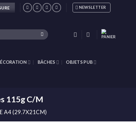
NEWSLETTER
SURE
ÉCORATION
BÂCHES
OBJETS PUB
es 115g C/M
 A4 (29.7X21CM)