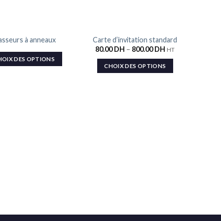
TURE DE STOCK
RU
asseurs à anneaux
Carte d’invitation standard
E
Ajouter
Ajouter
80.00
DH
–
800.00
DH
HT
à la liste
à la liste
de
de
HOIX DES OPTIONS
C
souhaits
souhaits
CHOIX DES OPTIONS