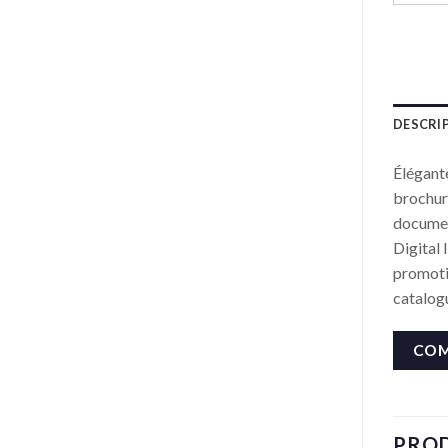
DESCRI
Élégante
brochure
document
Digital 
promotio
catalogu
COM
PROD