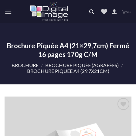
Skip
to
content
Brochure Piquée A4 (21×29,7cm) Fermé
16 pages 170g C/M
BROCHURE
/
BROCHURE PIQUÉE (AGRAFÉES)
/
BROCHURE PIQUÉE A4 (29.7X21CM)
Ajouter
à la liste
de
souhaits