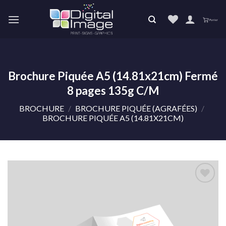
Skip
to
content
Brochure Piquée A5 (14.81x21cm) Fermé
8 pages 135g C/M
BROCHURE
/
BROCHURE PIQUÉE (AGRAFÉES)
/
BROCHURE PIQUÉE A5 (14.81X21CM)
Ajouter
à la liste
de
souhaits