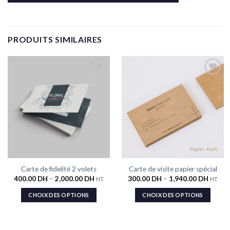
PRODUITS SIMILAIRES
Ajouter
Ajouter
à la liste
à la liste
de
de
souhaits
souhaits
Carte de fidelité 2 volets
Carte de visite papier spécial
400.00
DH
–
2,000.00
DH
300.00
DH
–
1,940.00
DH
HT
HT
CHOIX DES OPTIONS
CHOIX DES OPTIONS