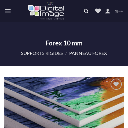
Skip
to
content
Forex 10 mm
SUPPORTS RIGIDES
/
PANNEAU FOREX
Ajouter
à la liste
de
souhaits