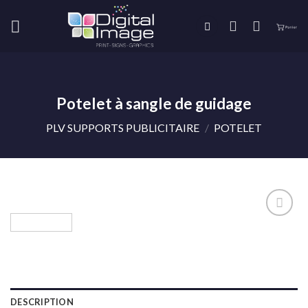
Skip
to
content
Potelet à sangle de guidage
PLV SUPPORTS PUBLICITAIRE
/
POTELET
Ajouter
à la liste
de
souhaits
DESCRIPTION