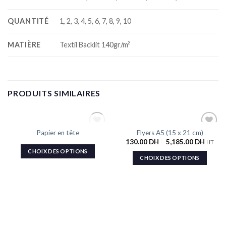
QUANTITÉ
1, 2, 3, 4, 5, 6, 7, 8, 9, 10
MATIÈRE
Textil Backlit 140gr/m²
PRODUITS SIMILAIRES
RUPTURE DE STOCK
Papier en tête
Flyers A5 (15 x 21 cm)
Ajouter
Ajouter
130.00
DH
–
5,185.00
DH
à la liste
à la liste
HT
de
de
CHOIX DES OPTIONS
souhaits
souhaits
CHOIX DES OPTIONS