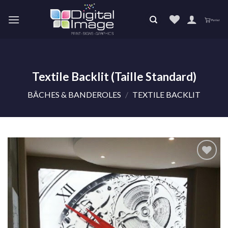
Skip
to
content
Textile Backlit (Taille Standard)
BÂCHES & BANDEROLES
/
TEXTILE BACKLIT
Ajouter
à la liste
de
souhaits